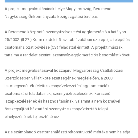
A projekt megvalósításának helye Magyarország, Beremend
Nagyközség Önkormányzata közigazgatási területe.
A Beremend központú szennyvízelvezetési agglomeráció a hatályos
25/2002. (II.27.) Korm.rendelet 5. sz. táblázatában szerepel, a település
csatornahálózat bővítése (CS) feladattal érintett. A projekt műszaki
tartalma a rendelet szerinti szennyvíz-agglomerációs besorolást követi.
A projekt megvalósításával hozzájárul Magyarország Csatlakozási
Szerződésben vállalt kötelezettségének megfelelően, a 2000
lakosegyenérték feletti szennyvízelvezetési agglomerációk
csatornázási feladatainak, szennyvízkezelésének, korszerű
iszapkezelésének és hasznosításának, valamint a nem közművel
összegyűjtött háztartási szennyvíz szennyvíztisztító telepi
elhelyezésének fejlesztéséhez.
Az elszámolandó csatornahálózati rekonstrukció mértéke nem haladja